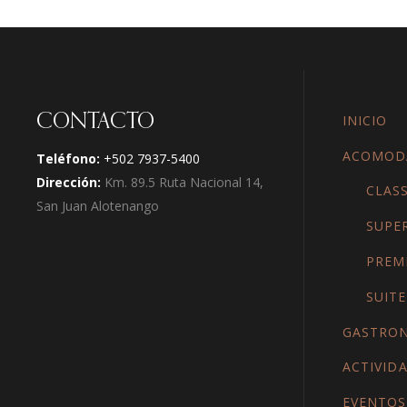
CONTACTO
INICIO
ACOMOD
Teléfono:
+502 7937-5400
Dirección:
Km. 89.5 Ruta Nacional 14,
CLASS
San Juan Alotenango
SUPE
PREM
SUITE
GASTRO
ACTIVID
EVENTOS