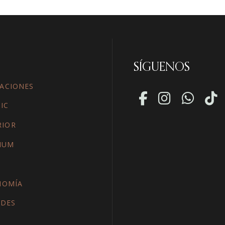
SÍGUENOS
ACIONES
IC
RIOR
IUM
NOMÍA
ADES