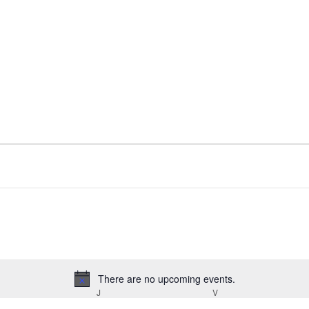
There are no upcoming events.
Notice
ÉRCOLES
J
JUEVES
V
VIERNES