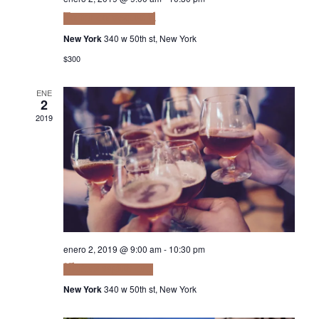
Tortor consequat id
New York
340 w 50th st, New York
$300
ENE
2
2019
enero 2, 2019 @ 9:00 am
-
10:30 pm
Ultrices sagittis orci
New York
340 w 50th st, New York