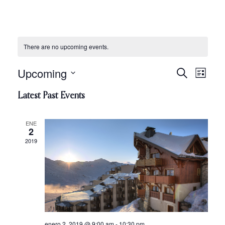
There are no upcoming events.
Upcoming
Eve
Search
Even
List
Select
Vie
Latest Past Events
date.
Sear
Nav
ENE
2
and
2019
View
Navi
enero 2, 2019 @ 9:00 am
-
10:30 pm