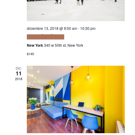
Navi
diciembre 13, 2018 @ 9:00 am
-
10:30 pm
Magna fringilla urna
New York
340 w 50th st, New York
$140
DIC
11
2018