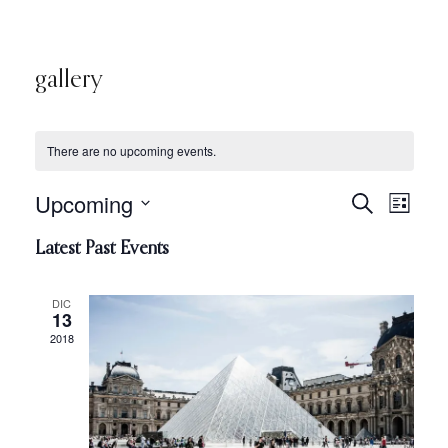
gallery
There are no upcoming events.
Upcoming
Eve
Search
Even
List
Select
Vie
Latest Past Events
date.
Sear
Nav
DIC
13
and
2018
View