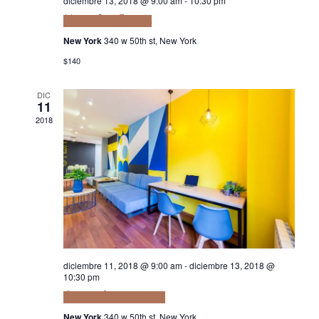
diciembre 13, 2018 @ 9:00 am
-
10:30 pm
Magna fringilla urna
New York
340 w 50th st, New York
$140
DIC
11
2018
diciembre 11, 2018 @ 9:00 am
-
diciembre 13, 2018 @
10:30 pm
Quam adipiscing vitae
New York
340 w 50th st, New York