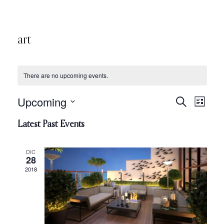
art
There are no upcoming events.
Upcoming
Eve
Search
Even
List
Select
Vie
Latest Past Events
date.
Sear
Nav
DIC
28
and
2018
View