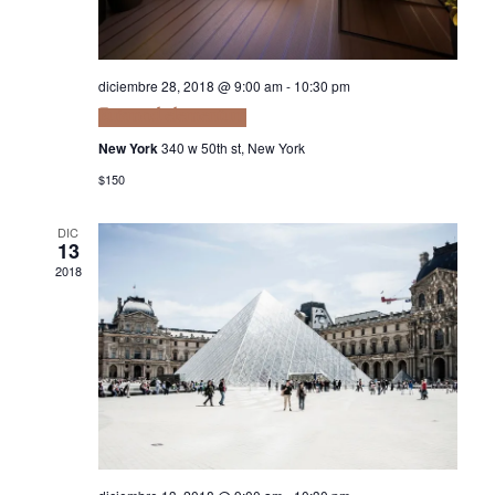
Navi
diciembre 28, 2018 @ 9:00 am
-
10:30 pm
Euismod elementum
New York
340 w 50th st, New York
$150
DIC
13
2018