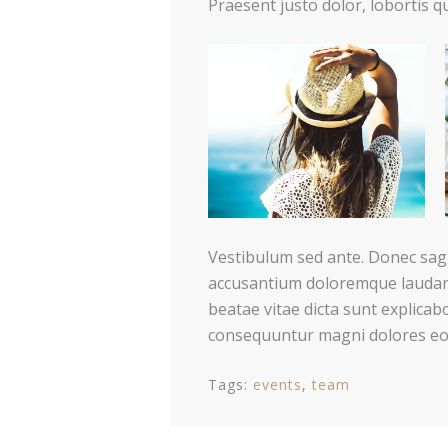
Praesent justo dolor, lobortis qu
Vestibulum sed ante. Donec sagi
accusantium doloremque laudanti
beatae vitae dicta sunt explicab
consequuntur magni dolores eos
Tags:
events
team