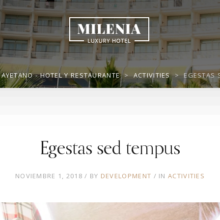
CAYETANO - HOTEL Y RESTAURANTE
>
ACTIVITIES
>
EGESTAS 
Egestas sed tempus
NOVIEMBRE 1, 2018
BY
DEVELOPMENT
IN
ACTIVITIES