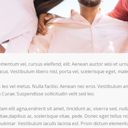
ementum vel, cursus eleifend, elit. Aenean auctor wisi et urn
acus. Vestibulum libero nisl, porta vel, scelerisque eget, mal
leo vel metus. Nulla facilisi. Aenean nec eros. Vestibulum an
 Curae; Suspendisse sollicitudin velit sed leo.
 elit agna,endrerit sit amet, tincidunt ac, viverra sed, nul
ae,dapibus ac, scelerisque vitae, pede. Donec eget tellus n
pulvinar. Vestibulum iaculis lacinia est. Proin dictum elemen