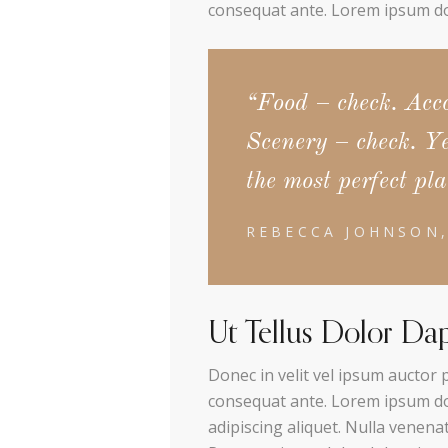
consequat ante. Lorem ipsum dol
“Food – check. Acc
Scenery – check. Ye
the most perfect pla
REBECCA JOHNSON,
Ut Tellus Dolor Dap
Donec in velit vel ipsum auctor 
consequat ante. Lorem ipsum dol
adipiscing aliquet. Nulla venenat