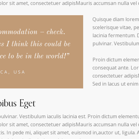
or sit amet, consectetuer adipisMauris accumsan nulla vel 
Quisque diam lorem,
scelerisque vitae, p
ommodation – check.
lacinia fermentum. D
pulvinar. Vestibulum 
s I think this could be
ce to be in the world!”
Proin dictum elemen
consequat ante. Lor
CA, USA
consectetuer adipis
Sed in lacus ut enim 
ibus Eget
pulvinar. Vestibulum iaculis lacinia est. Proin dictum elemen
or sit amet, consectetuer adipisMauris accumsan nulla vel d
is. In pede mi, aliquet sit amet, euismod in,auctor ut, ligula