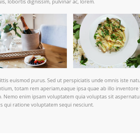
is, lobortis dignissim, pulvinar ac, lorem.
ttis euismod purus. Sed ut perspiciatis unde omnis iste natu
um, totam rem aperiam,eaque ipsa quae ab illo inventore ve
o. Nemo enim ipsam voluptatem quia voluptas sit aspernatur 
 qui ratione voluptatem sequi nesciunt.