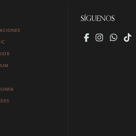
SÍGUENOS
ACIONES
IC
RIOR
IUM
NOMÍA
ADES