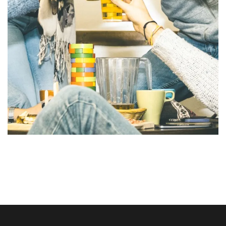
Malesuada bibendum
ACTIVITIES
MEETINGS & EVENTS