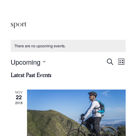
sport
There are no upcoming events.
Upcoming
Eve
Search
Even
List
Select
Vie
Latest Past Events
date.
Sear
Nav
NOV
22
and
2018
View