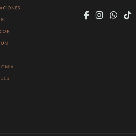
ACIONES
IC
RIOR
IUM
NOMÍA
ADES