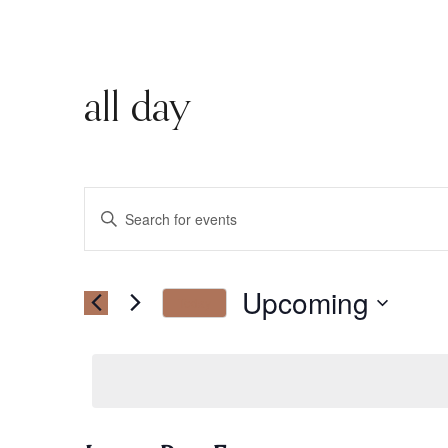
all day
Events
Enter
Keyword.
Search
Search
for
Upcoming
Today
Events
and
Select
by
date.
Keyword.
Views