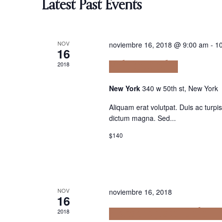
Navigation
Latest Past Events
NOV
noviembre 16, 2018 @ 9:00 am
-
1
16
2018
Volutpat odio
New York
340 w 50th st, New York
Aliquam erat volutpat. Duis ac turp
dictum magna. Sed...
$140
NOV
noviembre 16, 2018
16
2018
Praesent Justo Dolor L