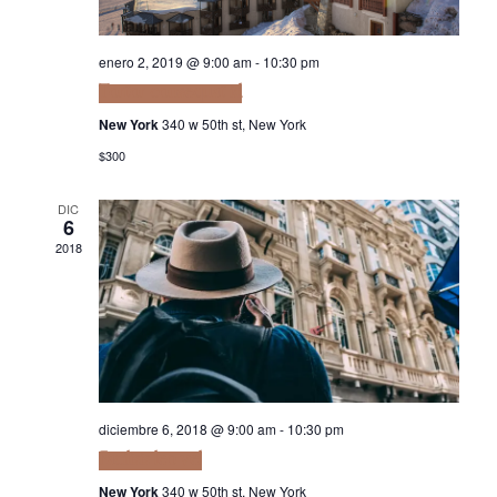
Navi
enero 2, 2019 @ 9:00 am
-
10:30 pm
Tortor consequat id
New York
340 w 50th st, New York
$300
DIC
6
2018
diciembre 6, 2018 @ 9:00 am
-
10:30 pm
Facilisis leo vel
New York
340 w 50th st, New York