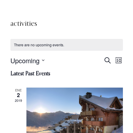
activities
There are no upcoming events.
Upcoming
Eve
Search
Even
List
Select
Vie
Latest Past Events
date.
Sear
Nav
ENE
2
and
2019
View